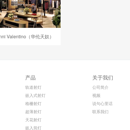
anni Valentino（华伦天奴）
产品
关于我们
轨道射灯
公司简介
嵌入式射灯
视频
格栅射灯
说句心里话
超薄射灯
联系我们
天花射灯
嵌入筒灯