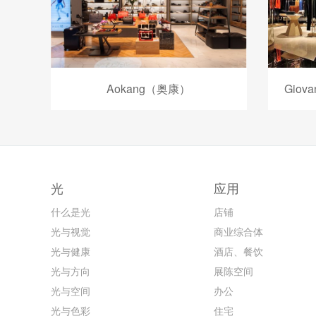
Aokang（奥康）
Giov
光
应用
什么是光
店铺
光与视觉
商业综合体
光与健康
酒店、餐饮
光与方向
展陈空间
光与空间
办公
光与色彩
住宅