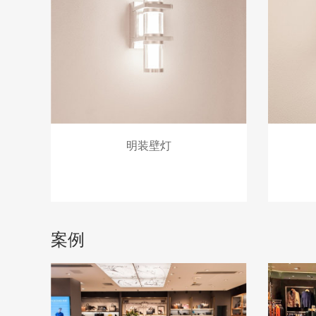
明装壁灯
案例