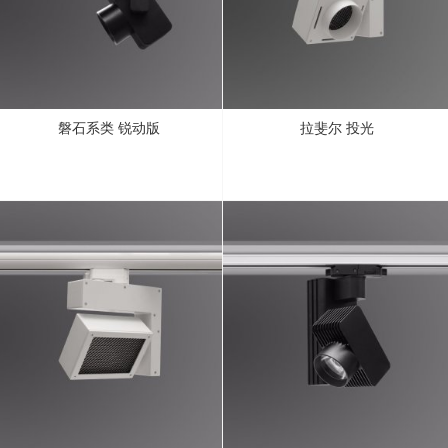
磐石系类 锐动版
拉斐尔 投光