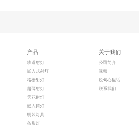
产品
关于我们
轨道射灯
公司简介
嵌入式射灯
视频
格栅射灯
说句心里话
超薄射灯
联系我们
天花射灯
嵌入筒灯
明装灯具
条形灯